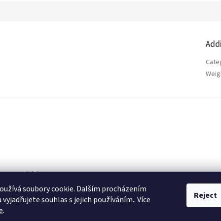
Add
Cate
Weig
rt
@
megaink.biz
oužívá soubory cookie. Dalším procházením
26 251 424
Reject
vyjadřujete souhlas s jejich používáním.. Více
e
.