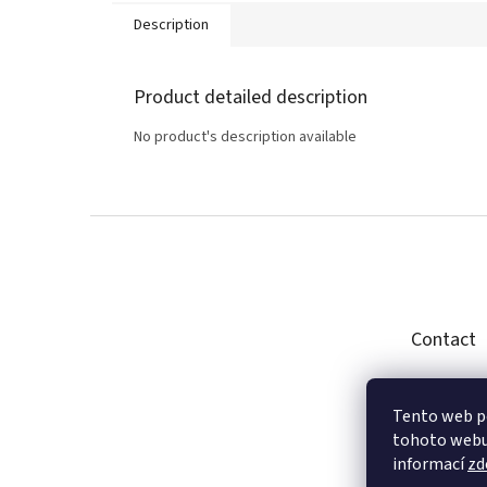
Description
Product detailed description
No product's description available
F
o
o
t
e
Contact
r
suppo
Tento web p
+420 2
tohoto webu 
informací
zd