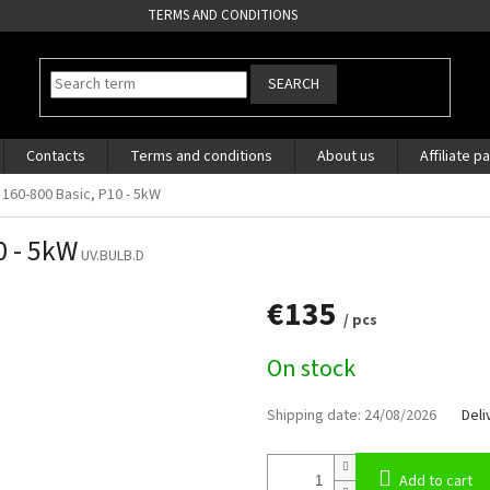
TERMS AND CONDITIONS
SEARCH
Contacts
Terms and conditions
About us
Affiliate p
160-800 Basic, P10 - 5kW
0 - 5kW
UV.BULB.D
€135
/ pcs
Measure
On stock
price:
Shipping date:
24/08/2026
Deli
Add to cart