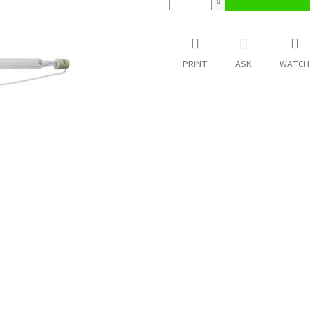
PRINT
ASK
WATCH