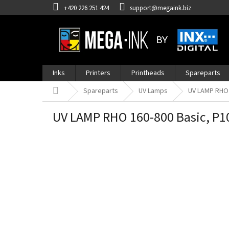
Skip
+420 226 251 424
support@megaink.biz
to
content
Inks
Printers
Printheads
Spareparts
Home
Spareparts
UV Lamps
UV LAMP RHO 
UV LAMP RHO 160-800 Basic, P1