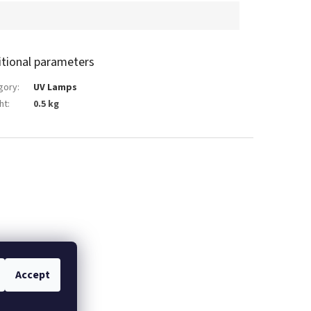
itional parameters
gory
:
UV Lamps
ht
:
0.5 kg
Accept