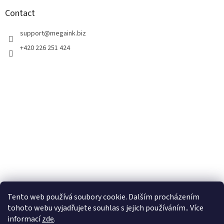
o
t
Contact
e
r
support
@
megaink.biz
+420 226 251 424
Tento web používá soubory cookie. Dalším procházením
tohoto webu vyjadřujete souhlas s jejich používáním.. Více
informací
zde
.