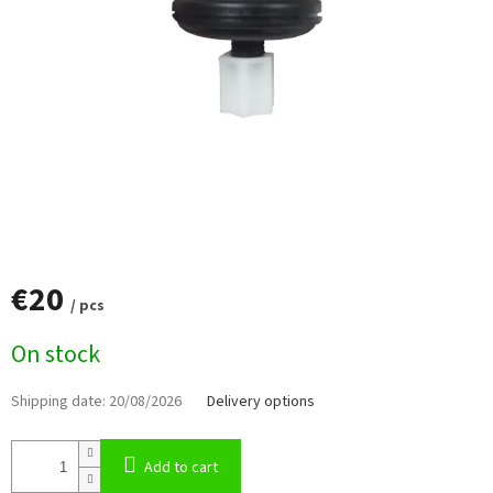
€20
/ pcs
Measure
On stock
price:
Shipping date:
20/08/2026
Delivery options
Add to cart