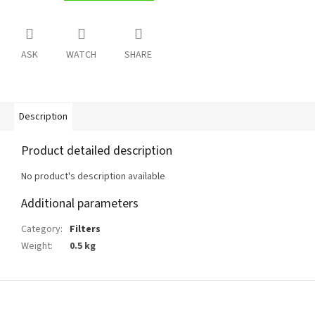
ASK
WATCH
SHARE
Description
Product detailed description
No product's description available
Additional parameters
Category
:
Filters
Weight
:
0.5 kg
F
o