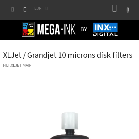
Skip
SHOPP
to
EUR
content
CART
XLJet / Grandjet 10 microns disk filters
FILT.XLJET.MAIN